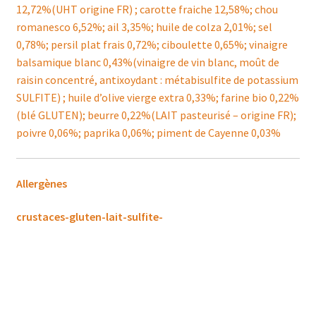
12,72%(UHT origine FR) ; carotte fraiche 12,58%; chou
romanesco 6,52%; ail 3,35%; huile de colza 2,01%; sel
0,78%; persil plat frais 0,72%; ciboulette 0,65%; vinaigre
balsamique blanc 0,43%(vinaigre de vin blanc, moût de
raisin concentré, antixoydant : métabisulfite de potassium
SULFITE) ; huile d’olive vierge extra 0,33%; farine bio 0,22%
(blé GLUTEN); beurre 0,22%(LAIT pasteurisé – origine FR);
poivre 0,06%; paprika 0,06%; piment de Cayenne 0,03%
Allergènes
crustaces-gluten-lait-sulfite-