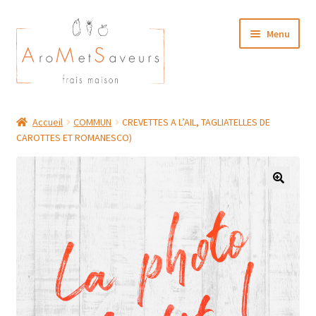
Aller
Aller
Menu
à
au
la
contenu
navigation
NOTRE CARTE TRAITEUR
Accueil
COMMUN
CREVETTES A L’AIL, TAGLIATELLES DE
CAROTTES ET ROMANESCO)
Plat du Jour/ Menu Week end
NOS BOUTIQUES
MON COMPTE