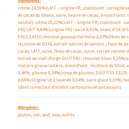
Ingrédients :
crème 24,16%(LAIT – origine FR, stabilisant : carraghéna
de cacao du Ghana, sucre, beurre de cacao, émulsifiants: 
vanille); crème 15,21%(LAIT – origine FR, stabilisant : 
FR); LAIT 9,84%(origine FR) ; sucre 9,52%; blanc d’OEUFS
E412, E415); chocolat guanaja Valrhona 2,03%(fèves de ca
lécithine de SOJA, extrait naturel de vanille). ; fleur de
cacao, LAIT, sucre, fèves de cacao, sucre, extrait naturel d
extrait de malt d’orge GLUTEN) ; chocolat blanc 0,55%(su
matière grasse laitière, émulsifiant : lécithine de SOJA, 
0,46%; glucose 0,34%(sirop de glucose, SULFITES E222); 
0,08%(Origine UE); lavande 0,04%; sucre glace 0,03%; hu
(dont correcteur d’acidité: carbonates de potassium)
Allergènes :
gluten, lait, œuf, soja, sulfite