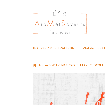
Aller
Aller
à
au
la
contenu
navigation
NOTRE CARTE TRAITEUR
Plat du Jour/
Accueil
WEEKEND
CROUSTILLANT CHOCOLAT 