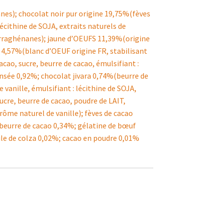
nes); chocolat noir pur origine 19,75%(fèves
lécithine de SOJA, extraits naturels de
carraghénanes); jaune d’OEUFS 11,39%(origine
 4,57%(blanc d’OEUF origine FR, stabilisant
cao, sucre, beurre de cacao, émulsifiant :
 pensée 0,92%; chocolat jivara 0,74%(beurre de
e vanille, émulsifiant : lécithine de SOJA,
cre, beurre de cacao, poudre de LAIT,
arôme naturel de vanille); fèves de cacao
beurre de cacao 0,34%; gélatine de bœuf
ile de colza 0,02%; cacao en poudre 0,01%