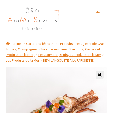
Aller
Aller
Menu
à
au
la
contenu
navigation
NOTRE CARTE TRAITEUR
Accueil
Carte des fêtes
Les Produits Prestiges (Foie Gras,
Truffes, Champagnes, Charcuteries Fines, Saumons, Caviars et
Plat du Jour/ Menu Week end
Produits de la mer)
Les Saumons, Œufs, et Produits de la Mer
Les Produits de la Mer
DEMI LANGOUSTE A LA PARISIENNE
NOS BOUTIQUES
MON COMPTE