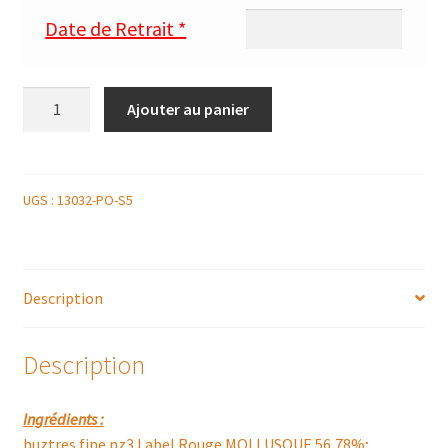
Date de Retrait
*
quantité
Ajouter au panier
de
PLATEAU
PERLE
UGS :
13032-PO-S5
Description
Description
Ingrédients :
huztres fine nz3 Label Rouge MOLLUSQUE 56,78%;