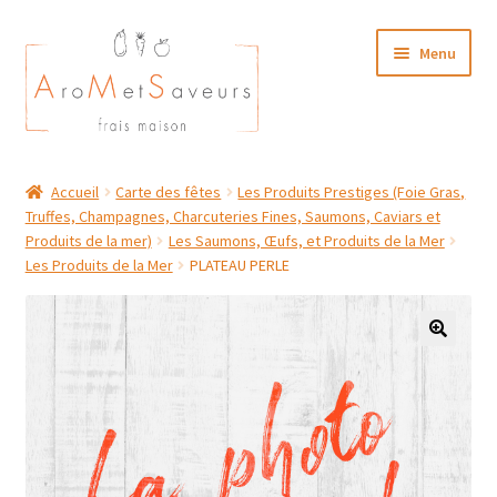
Aller
Aller
Menu
à
au
la
contenu
navigation
NOTRE CARTE TRAITEUR
Accueil
Carte des fêtes
Les Produits Prestiges (Foie Gras,
Truffes, Champagnes, Charcuteries Fines, Saumons, Caviars et
Plat du Jour/ Menu Week end
Produits de la mer)
Les Saumons, Œufs, et Produits de la Mer
Les Produits de la Mer
PLATEAU PERLE
NOS BOUTIQUES
MON COMPTE