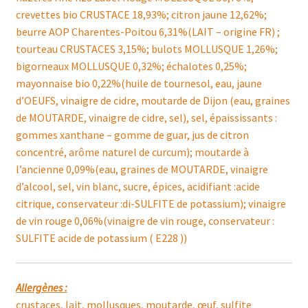
crevettes bio CRUSTACE 18,93%; citron jaune 12,62%;
beurre AOP Charentes-Poitou 6,31%(LAIT – origine FR) ;
tourteau CRUSTACES 3,15%; bulots MOLLUSQUE 1,26%;
bigorneaux MOLLUSQUE 0,32%; échalotes 0,25%;
mayonnaise bio 0,22%(huile de tournesol, eau, jaune
d’OEUFS, vinaigre de cidre, moutarde de Dijon (eau, graines
de MOUTARDE, vinaigre de cidre, sel), sel, épaississants :
gommes xanthane – gomme de guar, jus de citron
concentré, arôme naturel de curcum); moutarde à
l’ancienne 0,09%(eau, graines de MOUTARDE, vinaigre
d’alcool, sel, vin blanc, sucre, épices, acidifiant :acide
citrique, conservateur :di-SULFITE de potassium); vinaigre
de vin rouge 0,06%(vinaigre de vin rouge, conservateur :
SULFITE acide de potassium ( E228 ))
Allergènes :
crustaces, lait, mollusques, moutarde, œuf, sulfite