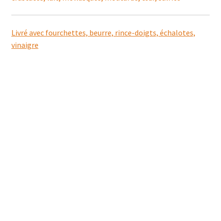
Livré avec fourchettes, beurre, rince-doigts, échalotes,
vinaigre