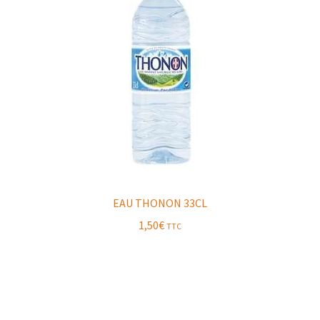
EAU THONON 33CL
1,50
€
TTC