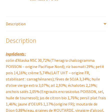
Description
Description
Ingrédients :
colin d’Alaska MSC 30,72%(Theragra chalcogramma
POISSON – origine Pacifique Nord); riz basmati 29%; petit
pois 14,16%; crème 5,74%(LAIT UHT – origine FR,
stabilisant : carraghénanes); fèves de SOJA 3,34%; huile
d’olive vierge extra 3,07%; ail 2,93%; échalotes 2,19%;
anchois salés 2,05%(Engraulis encrasicolus POISSON, sel,
huile de tournesol); jus de citron bio 1,76%; persil plat frais
1,46%; jaune d’OEUFS 1,17%(origine FR); moutarde de
Dijon 0,88%(eau, graines de MOUTARDE, vinaigre d’alcool,