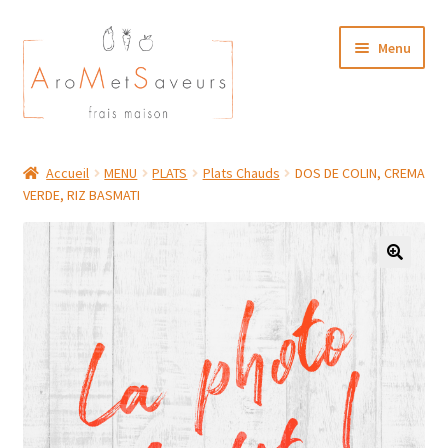
Aller
Aller
Menu
à
au
la
contenu
navigation
NOTRE CARTE TRAITEUR
Accueil
MENU
PLATS
Plats Chauds
DOS DE COLIN, CREMA
VERDE, RIZ BASMATI
Plat du Jour/ Menu Week end
NOS BOUTIQUES
MON COMPTE