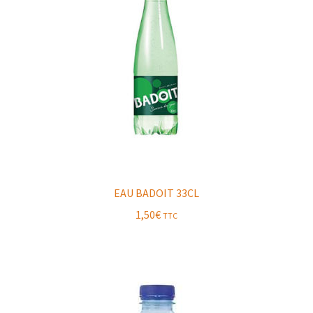
EAU BADOIT 33CL
1,50
€
TTC