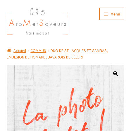
Aller
Aller
Menu
à
au
la
contenu
navigation
NOTRE CARTE TRAITEUR
Accueil
COMMUN
DUO DE ST JACQUES ET GAMBAS,
ÉMULSION DE HOMARD, BAVAROIS DE CÉLERI
Plat du Jour/ Menu Week end
NOS BOUTIQUES
MON COMPTE