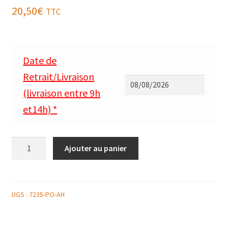
20,50
€
TTC
Date de
Retrait/Livraison
(livraison entre 9h
et14h)
*
quantité
Ajouter au panier
de
DUO
DE
ST
UGS :
7235-PO-AH
JACQUES
ET