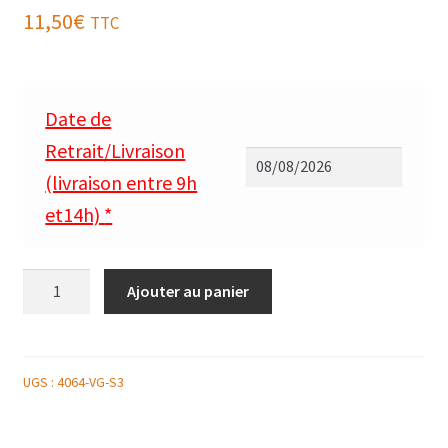
11,50
€
TTC
Date de
Retrait/Livraison
(livraison entre 9h
et14h)
*
quantité
Ajouter au panier
de
SALADE
DE
QUINOA
UGS :
4064-VG-S3
HARICOTS
VERTS