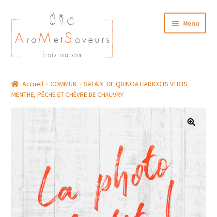
Aller
Aller
Menu
à
au
la
contenu
navigation
NOTRE CARTE TRAITEUR
Accueil
COMMUN
SALADE DE QUINOA HARICOTS VERTS
MENTHE, PÊCHE ET CHÈVRE DE CHAUVRY
Plat du Jour/ Menu Week end
NOS BOUTIQUES
MON COMPTE