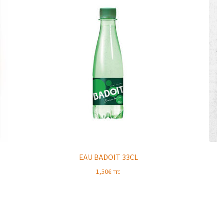
EAU BADOIT 33CL
1,50
€
TTC