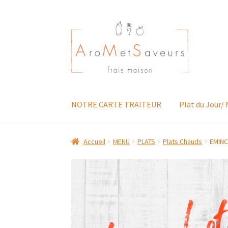
Aller
Aller
à
au
la
contenu
navigation
NOTRE CARTE TRAITEUR
Plat du Jour/
Accueil
MENU
PLATS
Plats Chauds
EMINC