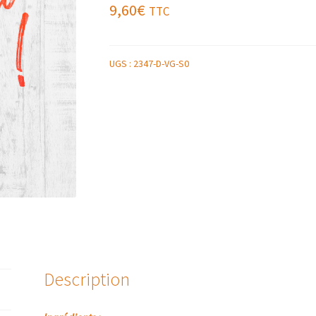
9,60
€
TTC
UGS :
2347-D-VG-S0
Description