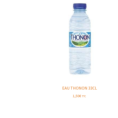
EAU THONON 33CL
1,50
€
TTC