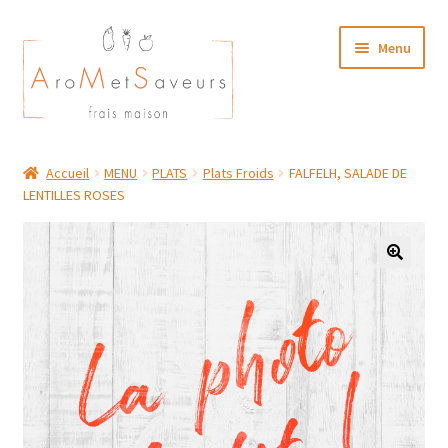
Aller
Aller
Menu
à
au
la
contenu
navigation
NOTRE CARTE TRAITEUR
Accueil
MENU
PLATS
Plats Froids
FALFELH, SALADE DE
LENTILLES ROSES
Plat du Jour/ Menu Week end
NOS BOUTIQUES
MON COMPTE