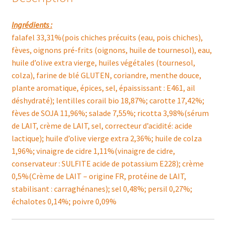
Ingrédients :
falafel 33,31%(pois chiches précuits (eau, pois chiches),
fèves, oignons pré-frits (oignons, huile de tournesol), eau,
huile d’olive extra vierge, huiles végétales (tournesol,
colza), farine de blé GLUTEN, coriandre, menthe douce,
plante aromatique, épices, sel, épaississant : E461, ail
déshydraté); lentilles corail bio 18,87%; carotte 17,42%;
fèves de SOJA 11,96%; salade 7,55%; ricotta 3,98%(sérum
de LAIT, crème de LAIT, sel, correcteur d’acidité: acide
lactique); huile d’olive vierge extra 2,36%; huile de colza
1,96%; vinaigre de cidre 1,11%(vinaigre de cidre,
conservateur : SULFITE acide de potassium E228); crème
0,5%(Crème de LAIT – origine FR, protéine de LAIT,
stabilisant : carraghénanes); sel 0,48%; persil 0,27%;
échalotes 0,14%; poivre 0,09%