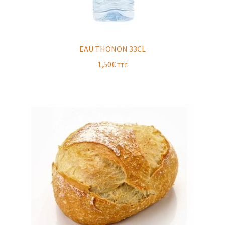
EAU THONON 33CL
1,50
€
TTC