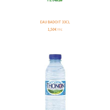
EAU BADOIT 33CL
1,50
€
TTC