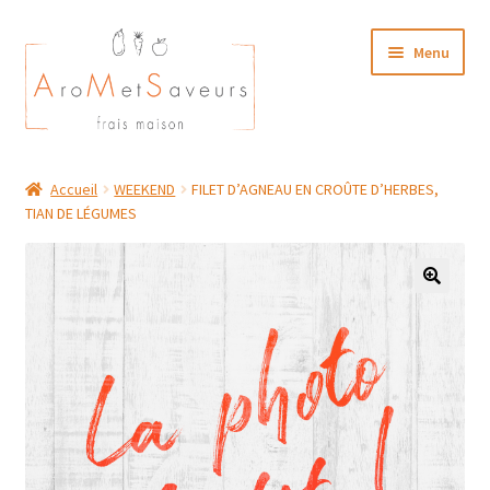
Aller
Aller
Menu
à
au
la
contenu
navigation
NOTRE CARTE TRAITEUR
Accueil
WEEKEND
FILET D’AGNEAU EN CROÛTE D’HERBES,
TIAN DE LÉGUMES
Plat du Jour/ Menu Week end
NOS BOUTIQUES
MON COMPTE