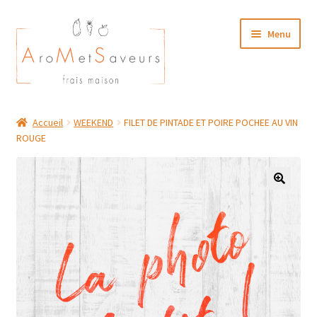
Aller
Aller
Menu
à
au
la
contenu
navigation
NOTRE CARTE TRAITEUR
Accueil
WEEKEND
FILET DE PINTADE ET POIRE POCHEE AU VIN
ROUGE
Plat du Jour/ Menu Week end
NOS BOUTIQUES
MON COMPTE