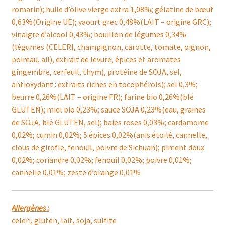
romarin); huile d’olive vierge extra 1,08%; gélatine de bœuf
0,63%(Origine UE); yaourt grec 0,48%(LAIT – origine GRC);
vinaigre d’alcool 0,43%; bouillon de légumes 0,34%
(légumes (CELERI, champignon, carotte, tomate, oignon,
poireau, ail), extrait de levure, épices et aromates
gingembre, cerfeuil, thym), protéine de SOJA, sel,
antioxydant : extraits riches en tocophérols); sel 0,3%;
beurre 0,26%(LAIT – origine FR); farine bio 0,26%(blé
GLUTEN); miel bio 0,23%; sauce SOJA 0,23%(eau, graines
de SOJA, blé GLUTEN, sel); baies roses 0,03%; cardamome
0,02%; cumin 0,02%; 5 épices 0,02%(anis étoilé, cannelle,
clous de girofle, fenouil, poivre de Sichuan); piment doux
0,02%; coriandre 0,02%; fenouil 0,02%; poivre 0,01%;
cannelle 0,01%; zeste d’orange 0,01%
Allergènes :
celeri, gluten, lait, soja, sulfite