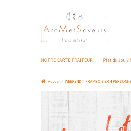
Aller
Aller
à
au
la
contenu
navigation
NOTRE CARTE TRAITEUR
Plat du Jour/
Accueil
WEEKEND
FRAMBOISIER 4 PERSONN