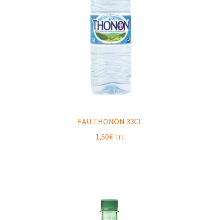
EAU THONON 33CL
1,50
€
TTC