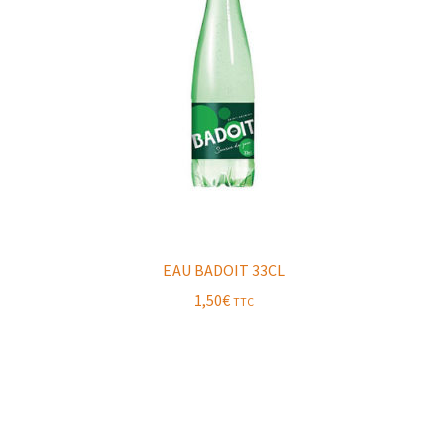
EAU BADOIT 33CL
1,50
€
TTC