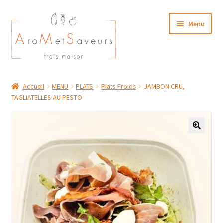
Aller
Aller
Menu
à
au
la
contenu
navigation
NOTRE CARTE TRAITEUR
Accueil
MENU
PLATS
Plats Froids
JAMBON CRU,
TAGLIATELLES AU PESTO
Plat du Jour/ Menu Week end
NOS BOUTIQUES
MON COMPTE