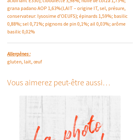
acidifiant E330); ciboulette 3,98%; huile de colza 1,73%;
grana padano AOP 1,63%(LAIT – origine IT, sel, présure,
conservateur: lysosime d’OEUFS); épinards 1,59%; basilic
0,88%; sel 0,71%; pignons de pin 0,1%; ail 0,03%; arôme
basilic 0,02%
Allergènes :
gluten, lait, œuf
Vous aimerez peut-être aussi…