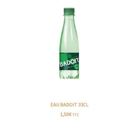
EAU BADOIT 33CL
1,50
€
TTC