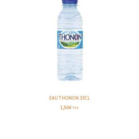
EAU THONON 33CL
1,50
€
TTC