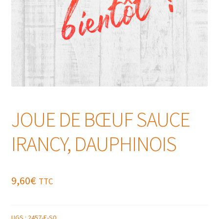
JOUE DE BŒUF SAUCE
IRANCY, DAUPHINOIS
9,60
€
TTC
UGS :
2457-F-S0