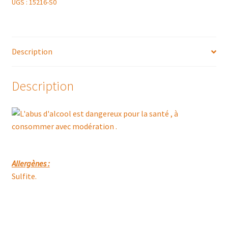
PERRIERE
UGS :
15216-S0
2022
ROSE
PINOT
Description
NOIR
Description
Allergènes :
Sulfite.