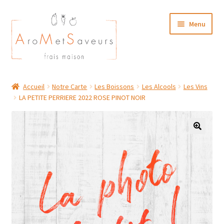
Aller
Aller
Menu
à
au
la
contenu
navigation
NOTRE CARTE TRAITEUR
Accueil
Notre Carte
Les Boissons
Les Alcools
Les Vins
LA PETITE PERRIERE 2022 ROSE PINOT NOIR
Plat du Jour/ Menu Week end
NOS BOUTIQUES
MON COMPTE