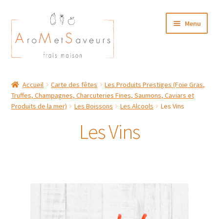
Aller
Aller
Menu
à
au
la
contenu
navigation
NOTRE CARTE TRAITEUR
Accueil
Carte des fêtes
Les Produits Prestiges (Foie Gras,
Truffes, Champagnes, Charcuteries Fines, Saumons, Caviars et
Plat du Jour/ Menu Week end
Produits de la mer)
Les Boissons
Les Alcools
Les Vins
NOS BOUTIQUES
Les Vins
MON COMPTE