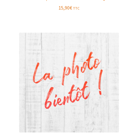
15,90
€
TTC