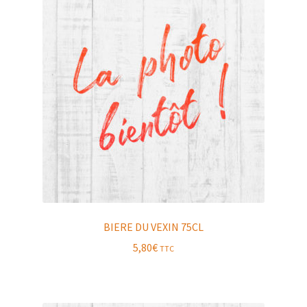
BIERE DU VEXIN 75CL
5,80
€
TTC