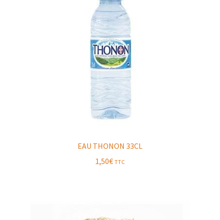
EAU THONON 33CL
1,50
€
TTC