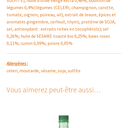
SULFITE); huile d’olive vierge extra 0,46%; bouillon de
légumes 0,4%(légumes (CELERI, champignon, carotte,
tomate, oignon, poireau, ail), extrait de levure, épices et
aromates gingembre, cerfeuil, thym), protéine de SOJA,
sel, antioxydant : extraits riches en tocophérols); sel
0,26%; huile de SESAME toasté bio 0,25%; baies roses
0,11%; cumin 0,09%; poivre 0,05%
Allergènes :
celeri, moutarde, sésame, soja, sulfite
Vous aimerez peut-être aussi…