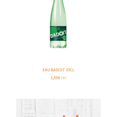
EAU BADOIT 33CL
1,50
€
TTC