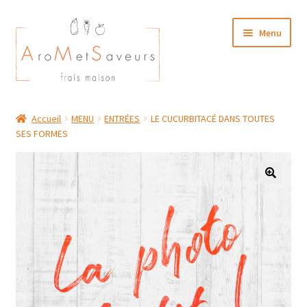
Aller
Aller
Menu
à
au
la
contenu
navigation
NOTRE CARTE TRAITEUR
Accueil
MENU
ENTRÉES
LE CUCURBITACÉ DANS TOUTES
SES FORMES
Plat du Jour/ Menu Week end
NOS BOUTIQUES
MON COMPTE