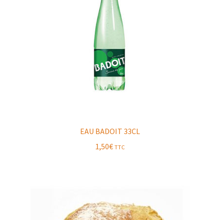
EAU BADOIT 33CL
1,50
€
TTC