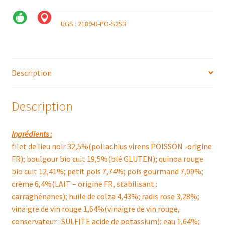
UGS :
2189-D-PO-S2S3
Description
Description
Ingrédients :
filet de lieu noir 32,5%(pollachius virens POISSON -origine
FR); boulgour bio cuit 19,5%(blé GLUTEN); quinoa rouge
bio cuit 12,41%; petit pois 7,74%; pois gourmand 7,09%;
crème 6,4%(LAIT – origine FR, stabilisant :
carraghénanes); huile de colza 4,43%; radis rose 3,28%;
vinaigre de vin rouge 1,64%(vinaigre de vin rouge,
conservateur : SULFITE acide de potassium); eau 1,64%;