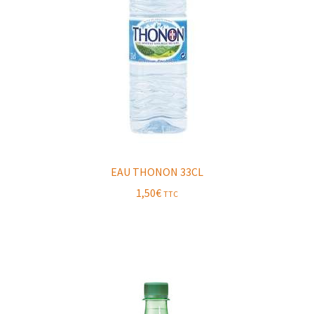
EAU THONON 33CL
1,50
€
TTC