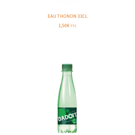
EAU THONON 33CL
1,50
€
TTC