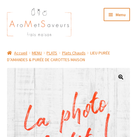
Aller
Aller
Menu
à
au
la
contenu
navigation
NOTRE CARTE TRAITEUR
Accueil
MENU
PLATS
Plats Chauds
LIEU PURÉE
D’AMANDES & PURÉE DE CAROTTES MAISON
Plat du Jour/ Menu Week end
NOS BOUTIQUES
MON COMPTE