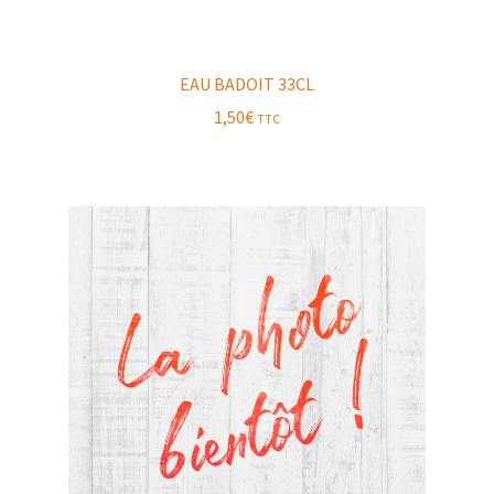
EAU BADOIT 33CL
1,50
€
TTC