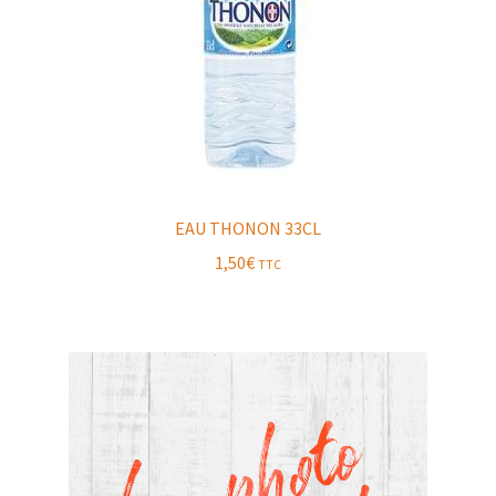
EAU THONON 33CL
1,50
€
TTC