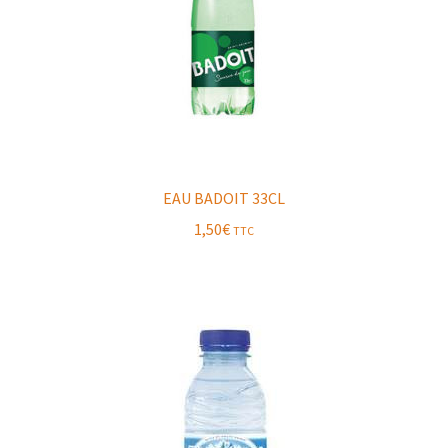
EAU BADOIT 33CL
1,50
€
TTC