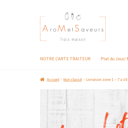
Aller
Aller
à
au
la
contenu
navigation
NOTRE CARTE TRAITEUR
Plat du Jour/
Accueil
Non classé
Livraison zone 1 – 7 a 10 