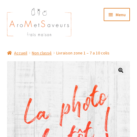
Aller
Aller
Menu
à
au
la
contenu
navigation
NOTRE CARTE TRAITEUR
Accueil
Non classé
Livraison zone 1 – 7 a 10 colis
Plat du Jour/ Menu Week end
NOS BOUTIQUES
MON COMPTE