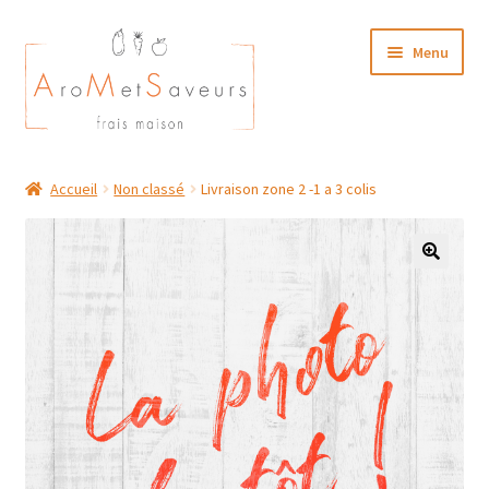
Aller
Aller
Menu
à
au
la
contenu
navigation
NOTRE CARTE TRAITEUR
Accueil
Non classé
Livraison zone 2 -1 a 3 colis
Plat du Jour/ Menu Week end
NOS BOUTIQUES
MON COMPTE