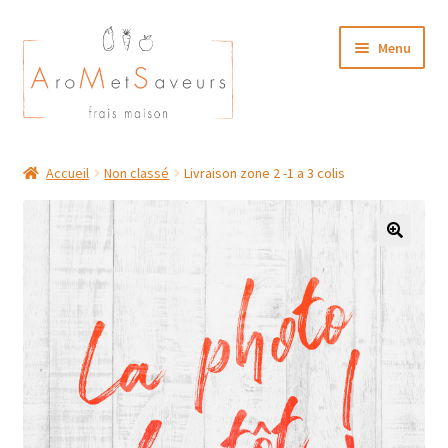
Aller
Aller
Menu
à
au
la
contenu
navigation
NOTRE CARTE TRAITEUR
Accueil
Non classé
Livraison zone 2 -1 a 3 colis
Plat du Jour/ Menu Week end
NOS BOUTIQUES
MON COMPTE