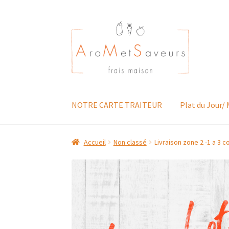
Aller
Aller
à
au
la
contenu
navigation
NOTRE CARTE TRAITEUR
Plat du Jour/
Accueil
Non classé
Livraison zone 2 -1 a 3 co