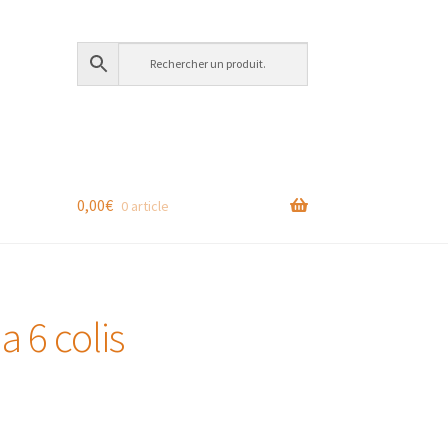
0,00
€
0 article
a 6 colis