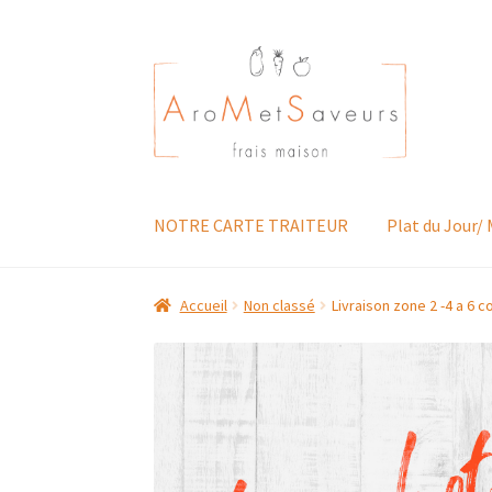
Aller
Aller
à
au
la
contenu
navigation
NOTRE CARTE TRAITEUR
Plat du Jour/
Accueil
Non classé
Livraison zone 2 -4 a 6 co