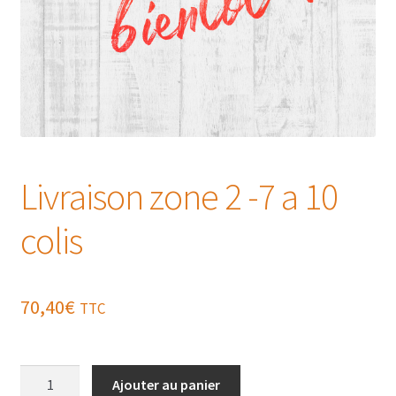
Livraison zone 2 -7 a 10
colis
70,40
€
TTC
quantité
Ajouter au panier