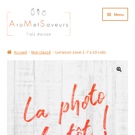
Aller
Aller
Menu
à
au
la
contenu
navigation
NOTRE CARTE TRAITEUR
Accueil
Non classé
Livraison zone 2 -7 a 10 colis
Plat du Jour/ Menu Week end
NOS BOUTIQUES
MON COMPTE