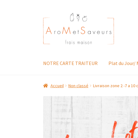
Aller
Aller
à
au
la
contenu
navigation
NOTRE CARTE TRAITEUR
Plat du Jour/
Accueil
Non classé
Livraison zone 2 -7 a 10 c