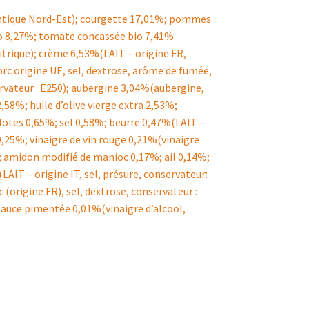
antique Nord-Est); courgette 17,01%; pommes
bio 8,27%; tomate concassée bio 7,41%
citrique); crème 6,53%(LAIT – origine FR,
orc origine UE, sel, dextrose, arôme de fumée,
ervateur : E250); aubergine 3,04%(aubergine,
,58%; huile d’olive vierge extra 2,53%;
lotes 0,65%; sel 0,58%; beurre 0,47%(LAIT –
,25%; vinaigre de vin rouge 0,21%(vinaigre
); amidon modifié de manioc 0,17%; ail 0,14%;
IT – origine IT, sel, présure, conservateur:
(origine FR), sel, dextrose, conservateur :
 sauce pimentée 0,01%(vinaigre d’alcool,