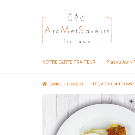
Aller
Aller
à
au
la
contenu
navigation
NOTRE CARTE TRAITEUR
Plat du Jour/
Accueil
COMMUN
LOTTE, ARTICHAUT POIVRA