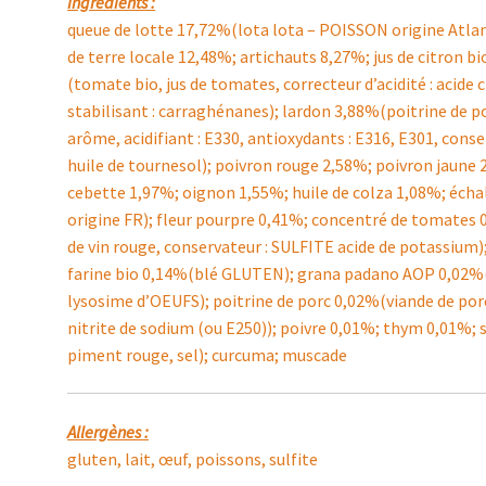
Ingrédients :
queue de lotte 17,72%(lota lota – POISSON origine Atl
de terre locale 12,48%; artichauts 8,27%; jus de citron 
(tomate bio, jus de tomates, correcteur d’acidité : acide 
stabilisant : carraghénanes); lardon 3,88%(poitrine de p
arôme, acidifiant : E330, antioxydants : E316, E301, cons
huile de tournesol); poivron rouge 2,58%; poivron jaune 2
cebette 1,97%; oignon 1,55%; huile de colza 1,08%; écha
origine FR); fleur pourpre 0,41%; concentré de tomates 0
de vin rouge, conservateur : SULFITE acide de potassium
farine bio 0,14%(blé GLUTEN); grana padano AOP 0,02%(LA
lysosime d’OEUFS); poitrine de porc 0,02%(viande de porc 
nitrite de sodium (ou E250)); poivre 0,01%; thym 0,01%;
piment rouge, sel); curcuma; muscade
Allergènes :
gluten, lait, œuf, poissons, sulfite