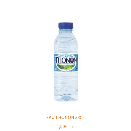
EAU THONON 33CL
1,50
€
TTC