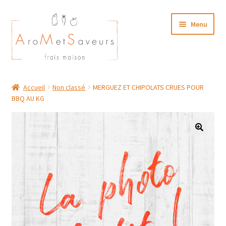
Aller
Aller
Menu
à
au
la
contenu
navigation
NOTRE CARTE TRAITEUR
Accueil
Non classé
MERGUEZ ET CHIPOLATS CRUES POUR
BBQ AU KG
Plat du Jour/ Menu Week end
NOS BOUTIQUES
MON COMPTE