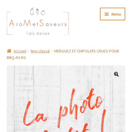
Aller
Aller
Menu
à
au
la
contenu
navigation
NOTRE CARTE TRAITEUR
Accueil
Non classé
MERGUEZ ET CHIPOLATS CRUES POUR
BBQ AU KG
Plat du Jour/ Menu Week end
NOS BOUTIQUES
MON COMPTE