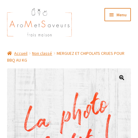
Aller
Aller
Menu
à
au
la
contenu
navigation
NOTRE CARTE TRAITEUR
Accueil
Non classé
MERGUEZ ET CHIPOLATS CRUES POUR
BBQ AU KG
Plat du Jour/ Menu Week end
NOS BOUTIQUES
MON COMPTE