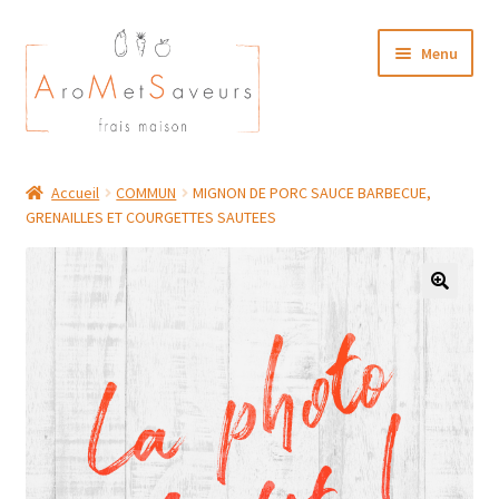
Aller
Aller
Menu
à
au
la
contenu
navigation
NOTRE CARTE TRAITEUR
Accueil
COMMUN
MIGNON DE PORC SAUCE BARBECUE,
GRENAILLES ET COURGETTES SAUTEES
Plat du Jour/ Menu Week end
NOS BOUTIQUES
MON COMPTE