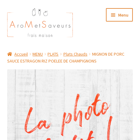
Aller
Aller
Menu
à
au
la
contenu
navigation
NOTRE CARTE TRAITEUR
Accueil
MENU
PLATS
Plats Chauds
MIGNON DE PORC
SAUCE ESTRAGON RIZ POELEE DE CHAMPIGNONS
Plat du Jour/ Menu Week end
NOS BOUTIQUES
MON COMPTE