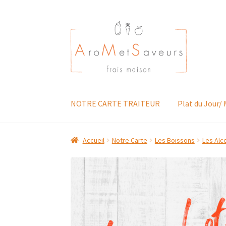
Aller
Aller
à
au
la
contenu
navigation
NOTRE CARTE TRAITEUR
Plat du Jour/
Accueil
Notre Carte
Les Boissons
Les Alc