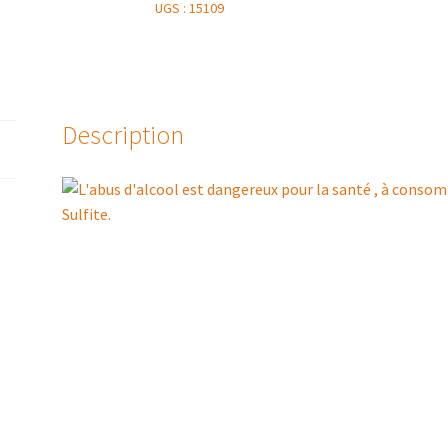
/
UGS :
15109
CHÂTEAU
LESTAGES
DARQUIER
2016
Description
Sulfite.