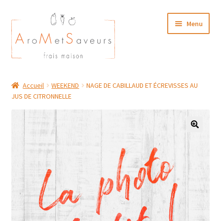
Aller
Aller
Menu
à
au
la
contenu
navigation
NOTRE CARTE TRAITEUR
Accueil
WEEKEND
NAGE DE CABILLAUD ET ÉCREVISSES AU
JUS DE CITRONNELLE
Plat du Jour/ Menu Week end
NOS BOUTIQUES
MON COMPTE