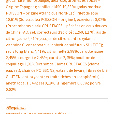
glutamate monosodique, dextrose, arômes et épices –
Origine Espagne); cabillaud MSC 10,83%(gadus morhua
POISSON – origine Atlantique Nord-Est); filet de sole
10,61%(Solea solea POISSON – origine ); écrevisses 8,02%
(Procambarus clarki CRUSTACES – péchées en eaux douces
de Chine FAO, sel, correcteurs d’acidité : E260, E270); jus de
citron jaune 4,41%(eau, jus de citron, anti-oxydant :
vitamine C, conservateur : anhydride sulfureux SULFITE);
radis long blanc 4,41%; citronnelle 2,98%; carotte jaune
2,45%; courgette 2,45%; carotte 2,45%; bouillon de
coquillage 1,91%(extrait de Clams CRUSTACES (clams,
eau, sel), chair de POISSONS, extrait de levure, fibres de blé
GLUTEN, antioxydant : extraits riches en tocophérols);
aneth local 1,34%; sel 0,19%; gingembre 0,05%; poivre
0,02%
Allergènes :
crustacés, gluten, poissons, sulfite