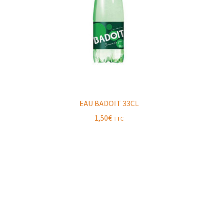
EAU BADOIT 33CL
1,50
€
TTC