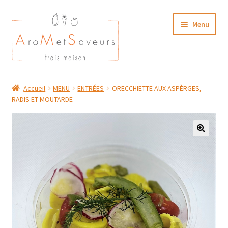
Aller
Aller
Menu
à
au
la
contenu
navigation
NOTRE CARTE TRAITEUR
Accueil
MENU
ENTRÉES
ORECCHIETTE AUX ASPÈRGES,
RADIS ET MOUTARDE
Plat du Jour/ Menu Week end
NOS BOUTIQUES
MON COMPTE