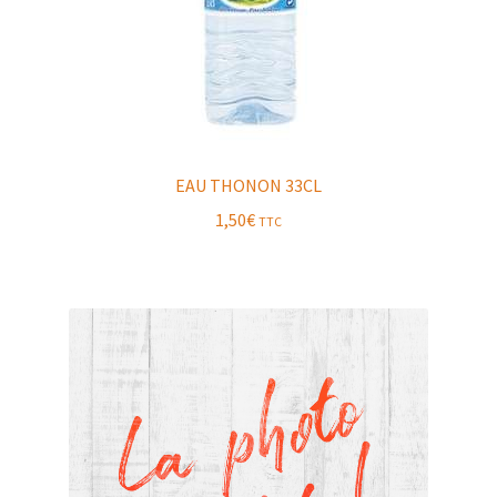
EAU THONON 33CL
1,50
€
TTC