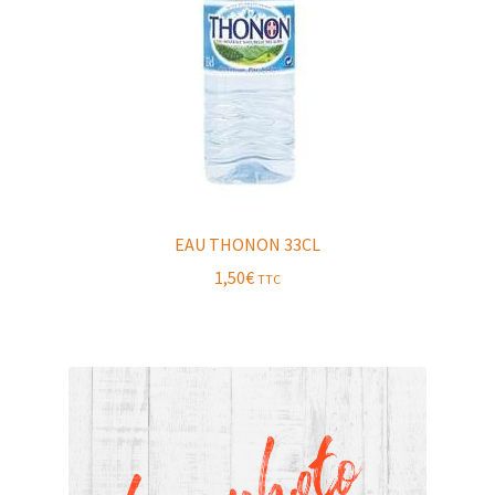
EAU THONON 33CL
1,50
€
TTC