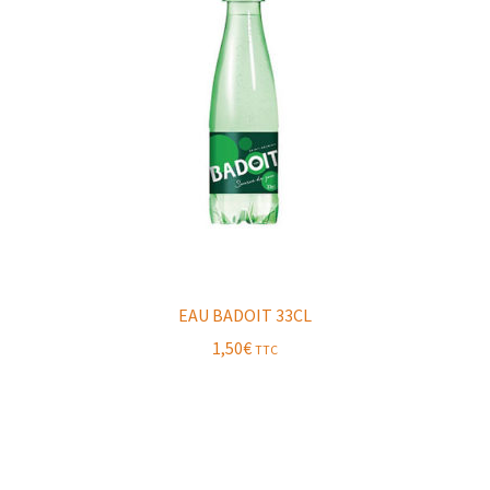
EAU BADOIT 33CL
1,50
€
TTC