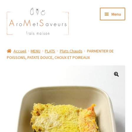
Aller
Aller
Menu
à
au
la
contenu
navigation
NOTRE CARTE TRAITEUR
Accueil
MENU
PLATS
Plats Chauds
PARMENTIER DE
POISSONS, PATATE DOUCE, CHOUX ET POIREAUX
Plat du Jour/ Menu Week end
NOS BOUTIQUES
MON COMPTE