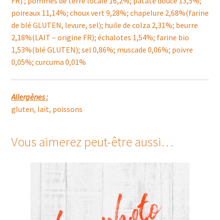
FR) ; pommes de terre locale 16,2%; patate douce 13,5%;
poireaux 11,14%; choux vert 9,28%; chapelure 2,68%(farine
de blé GLUTEN, levure, sel); huile de colza 2,31%; beurre
2,18%(LAIT – origine FR); échalotes 1,54%; farine bio
1,53%(blé GLUTEN); sel 0,86%; muscade 0,06%; poivre
0,05%; curcuma 0,01%
Allergènes :
gluten, lait, poissons
Vous aimerez peut-être aussi…