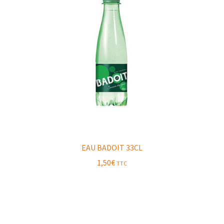
EAU BADOIT 33CL
1,50
€
TTC