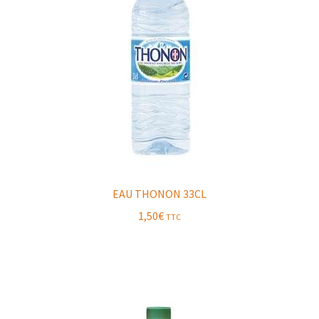
EAU THONON 33CL
1,50
€
TTC