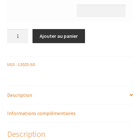
quantité
Ajouter au panier
de
PASSION
EXOTIQUE
10
UGS :
12025-S0
PERSONNES
Description
Informations complémentaires
Description