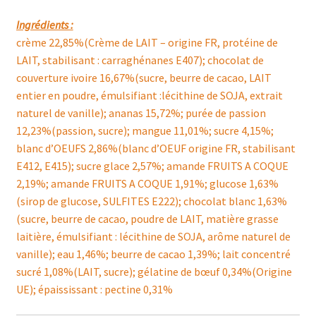
Ingrédients :
crème 22,85%(Crème de LAIT – origine FR, protéine de
LAIT, stabilisant : carraghénanes E407); chocolat de
couverture ivoire 16,67%(sucre, beurre de cacao, LAIT
entier en poudre, émulsifiant :lécithine de SOJA, extrait
naturel de vanille); ananas 15,72%; purée de passion
12,23%(passion, sucre); mangue 11,01%; sucre 4,15%;
blanc d’OEUFS 2,86%(blanc d’OEUF origine FR, stabilisant
E412, E415); sucre glace 2,57%; amande FRUITS A COQUE
2,19%; amande FRUITS A COQUE 1,91%; glucose 1,63%
(sirop de glucose, SULFITES E222); chocolat blanc 1,63%
(sucre, beurre de cacao, poudre de LAIT, matière grasse
laitière, émulsifiant : lécithine de SOJA, arôme naturel de
vanille); eau 1,46%; beurre de cacao 1,39%; lait concentré
sucré 1,08%(LAIT, sucre); gélatine de bœuf 0,34%(Origine
UE); épaississant : pectine 0,31%