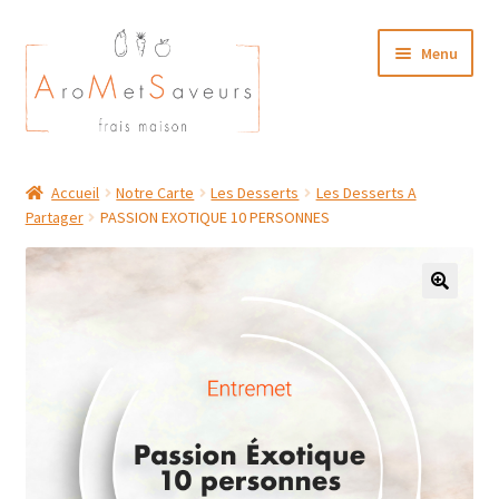
Aller
Aller
Menu
à
au
la
contenu
navigation
NOTRE CARTE TRAITEUR
Accueil
Notre Carte
Les Desserts
Les Desserts A
Partager
PASSION EXOTIQUE 10 PERSONNES
Plat du Jour/ Menu Week end
NOS BOUTIQUES
MON COMPTE