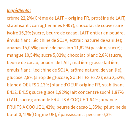
Ingrédients :
crème 22,2%(Crème de LAIT – origine FR, protéine de LAIT,
stabilisant : carraghénanes E407); chocolat de couverture
ivoire 16,2%(sucre, beurre de cacao, LAIT entier en poudre,
émulsifiant :lécithine de SOJA, extrait naturel de vanille);
ananas 15,05%; purée de passion 11,82%(passion, sucre);
mangue 10,54%; sucre 5,02%; chocolat blanc 2,8%(sucre,
beurre de cacao, poudre de LAIT, matière grasse laitière,
émulsifiant : lécithine de SOJA, arôme naturel de vanille);
glucose 2,8%(sirop de glucose, SULFITES E222); eau 2,52%;
blanc d’OEUFS 2,13%(blanc d’OEUF origine FR, stabilisant
E412, E415); sucre glace 1,92%; lait concentré sucré 1,87%
(LAIT, sucre); amande FRUITS A COQUE 1,64%; amande
FRUITS A COQUE 1,42%; beurre de cacao 1,35%; gélatine de
bœuf 0,41%(Origine UE); épaississant : pectine 0,3%