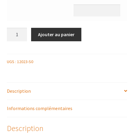
quantité
Ajouter au panier
de
PASSION
EXOTIQUE
6
UGS :
12023-S0
PERSONNES
Description
Informations complémentaires
Description