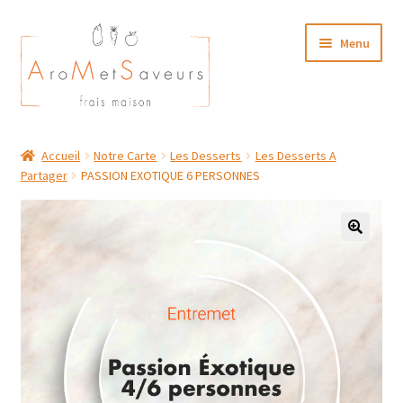
Aller
Aller
Menu
à
au
la
contenu
navigation
NOTRE CARTE TRAITEUR
Accueil
Notre Carte
Les Desserts
Les Desserts A
Partager
PASSION EXOTIQUE 6 PERSONNES
Plat du Jour/ Menu Week end
NOS BOUTIQUES
MON COMPTE