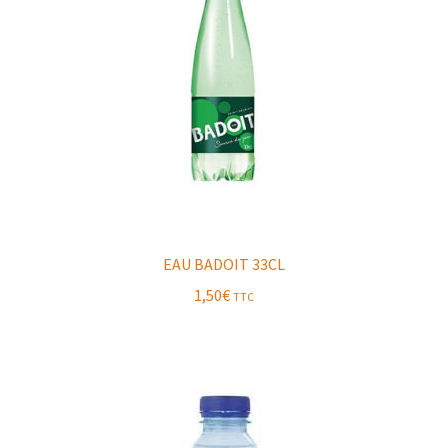
EAU BADOIT 33CL
1,50
€
TTC