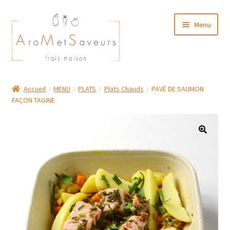
Aller
Aller
Menu
à
au
la
contenu
navigation
NOTRE CARTE TRAITEUR
Accueil
MENU
PLATS
Plats Chauds
PAVÉ DE SAUMON
FAÇON TAGINE
Plat du Jour/ Menu Week end
NOS BOUTIQUES
MON COMPTE