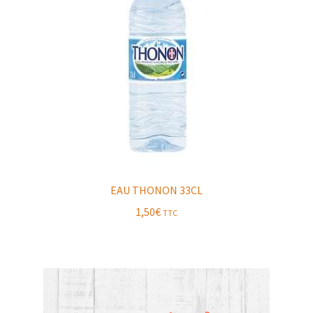
EAU THONON 33CL
1,50
€
TTC