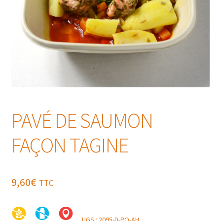
PAVÉ DE SAUMON
FAÇON TAGINE
9,60
€
TTC
UGS :
2095-D-PO-AH