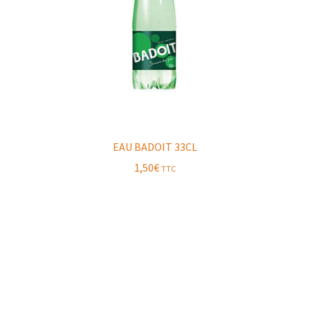
EAU BADOIT 33CL
1,50
€
TTC