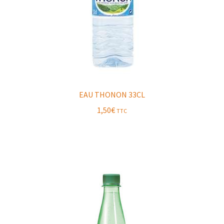
EAU THONON 33CL
1,50
€
TTC