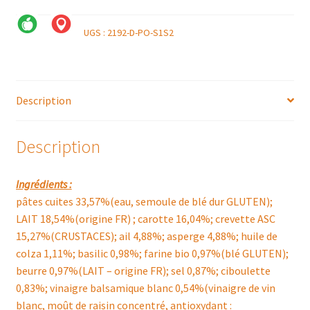
UGS :
2192-D-PO-S1S2
Description
Description
Ingrédients :
pâtes cuites 33,57%(eau, semoule de blé dur GLUTEN);
LAIT 18,54%(origine FR) ; carotte 16,04%; crevette ASC
15,27%(CRUSTACES); ail 4,88%; asperge 4,88%; huile de
colza 1,11%; basilic 0,98%; farine bio 0,97%(blé GLUTEN);
beurre 0,97%(LAIT – origine FR); sel 0,87%; ciboulette
0,83%; vinaigre balsamique blanc 0,54%(vinaigre de vin
blanc, moût de raisin concentré, antioxydant :