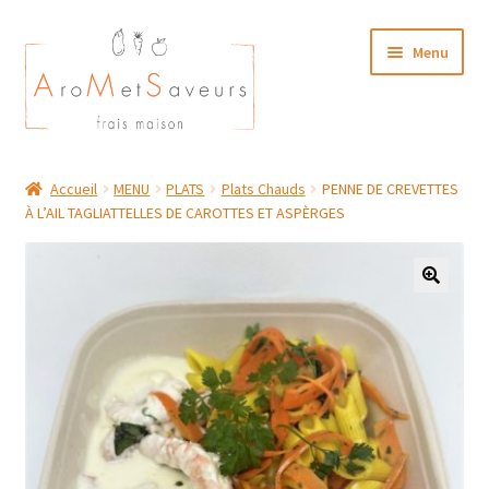
Aller
Aller
Menu
à
au
la
contenu
navigation
NOTRE CARTE TRAITEUR
Accueil
MENU
PLATS
Plats Chauds
PENNE DE CREVETTES
À L’AIL TAGLIATTELLES DE CAROTTES ET ASPÈRGES
Plat du Jour/ Menu Week end
NOS BOUTIQUES
MON COMPTE