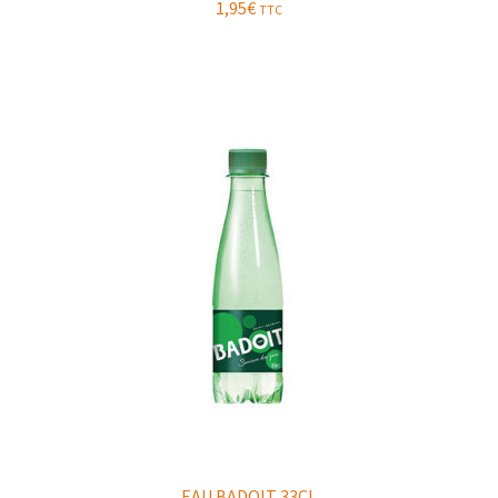
1,95
€
TTC
EAU BADOIT 33CL