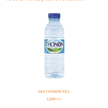
EAU THONON 33CL
1,50
€
TTC