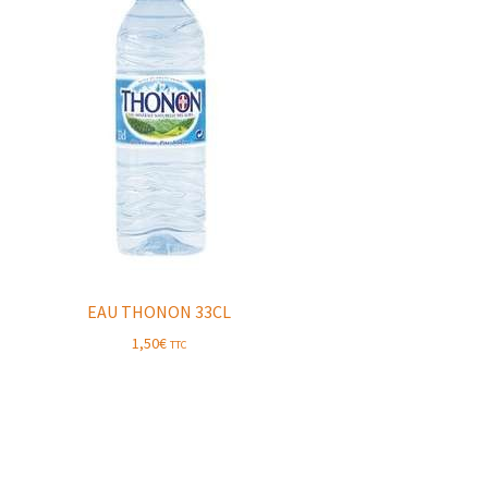
EAU THONON 33CL
1,50
€
TTC