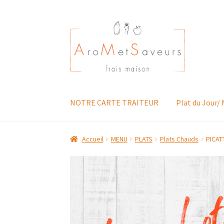
Aller
Aller
à
au
la
contenu
navigation
NOTRE CARTE TRAITEUR
Plat du Jour/
Accueil
MENU
PLATS
Plats Chauds
PICAT