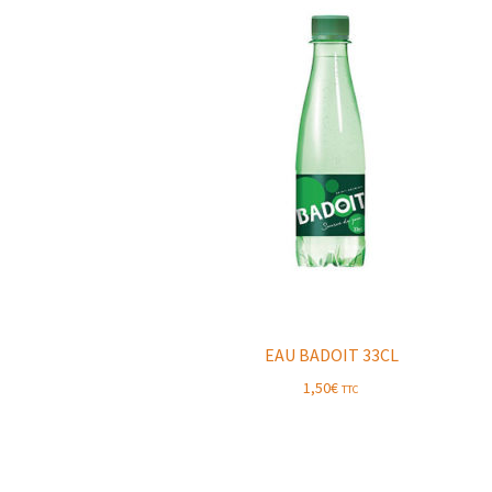
EAU BADOIT 33CL
1,50
€
TTC