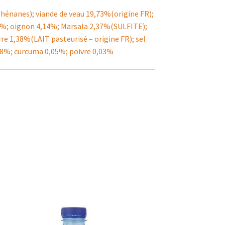
ghénanes); viande de veau 19,73%(origine FR);
63%; oignon 4,14%; Marsala 2,37%(SULFITE);
re 1,38%(LAIT pasteurisé – origine FR); sel
0,18%; curcuma 0,05%; poivre 0,03%