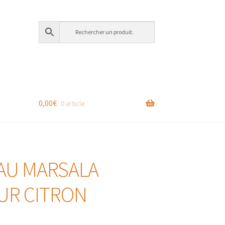
0,00
€
0 article
 AU MARSALA
UR CITRON