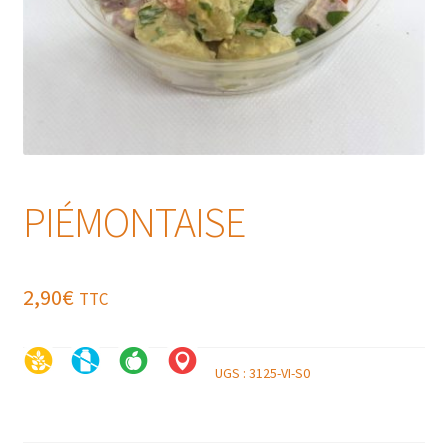
PIÉMONTAISE
2,90
€
TTC
UGS :
3125-VI-S0