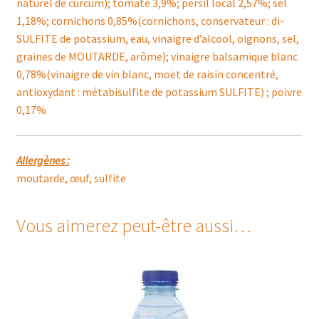
naturel de curcum); tomate 3,9%; persil local 2,57%; sel
1,18%; cornichons 0,85%(cornichons, conservateur : di-
SULFITE de potassium, eau, vinaigre d’alcool, oignons, sel,
graines de MOUTARDE, arôme); vinaigre balsamique blanc
0,78%(vinaigre de vin blanc, moët de raisin concentré,
antioxydant : métabisulfite de potassium SULFITE) ; poivre
0,17%
Allergènes :
moutarde, œuf, sulfite
Vous aimerez peut-être aussi…