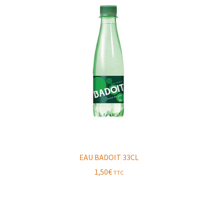
EAU BADOIT 33CL
1,50
€
TTC