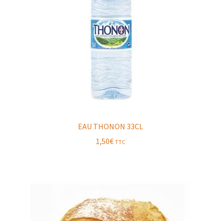
EAU THONON 33CL
1,50
€
TTC