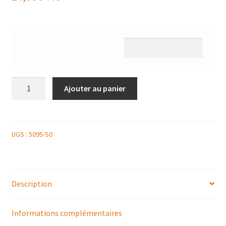
quantité
Ajouter au panier
de
PLATEAU
COCKTAIL
SALE
UGS :
5095-S0
12P
CHARLES
FRANCOIS
Description
DAUBIGNY
Informations complémentaires