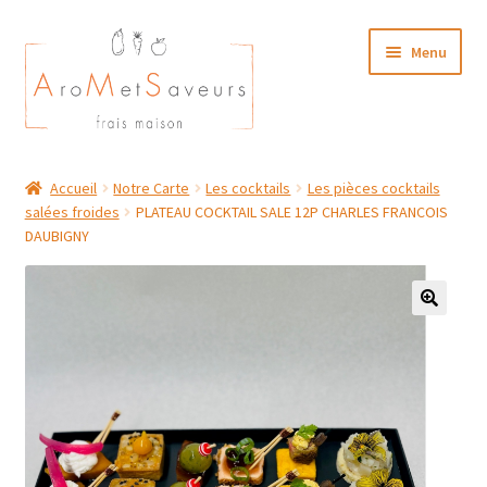
Aller
Aller
Menu
à
au
la
contenu
navigation
NOTRE CARTE TRAITEUR
Accueil
Notre Carte
Les cocktails
Les pièces cocktails
salées froides
PLATEAU COCKTAIL SALE 12P CHARLES FRANCOIS
Plat du Jour/ Menu Week end
DAUBIGNY
NOS BOUTIQUES
MON COMPTE