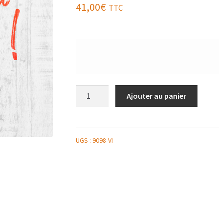
41,00
€
TTC
quantité
Ajouter au panier
de
PLATEAU
DE
PATE
UGS :
9098-VI
EN
CROUTE
RICHELIEU
AU
FOIE
GRAS