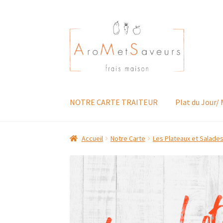
Aller
Aller
à
au
la
contenu
navigation
NOTRE CARTE TRAITEUR
Plat du Jour/
Accueil
Notre Carte
Les Plateaux et Salade