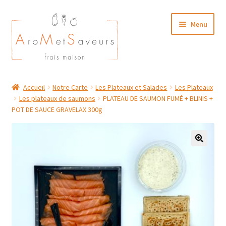
Aller
Aller
Menu
à
au
la
contenu
navigation
NOTRE CARTE TRAITEUR
Accueil
Notre Carte
Les Plateaux et Salades
Les Plateaux
Les plateaux de saumons
PLATEAU DE SAUMON FUMÉ + BLINIS +
Plat du Jour/ Menu Week end
POT DE SAUCE GRAVELAX 300g
NOS BOUTIQUES
MON COMPTE