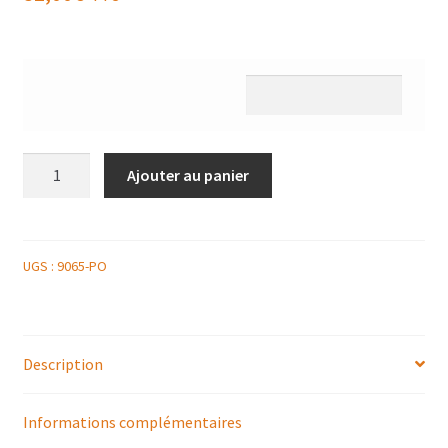
quantité
Ajouter au panier
de
PLATEAU
DE
SAUMON
UGS :
9065-PO
FUMÉ
+
BLINIS
Description
+
POT
DE
Informations complémentaires
SAUCE