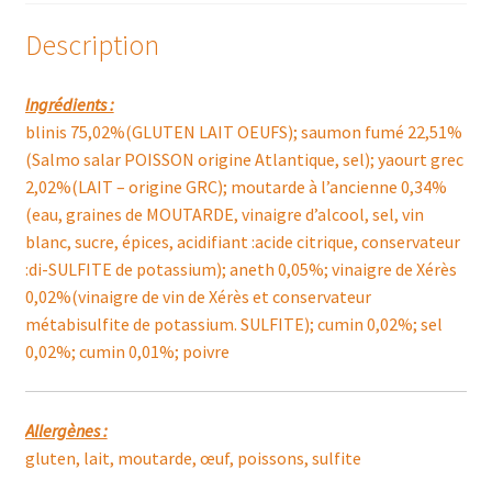
GRAVELAX
Description
300g
Ingrédients :
blinis 75,02%(GLUTEN LAIT OEUFS); saumon fumé 22,51%
(Salmo salar POISSON origine Atlantique, sel); yaourt grec
2,02%(LAIT – origine GRC); moutarde à l’ancienne 0,34%
(eau, graines de MOUTARDE, vinaigre d’alcool, sel, vin
blanc, sucre, épices, acidifiant :acide citrique, conservateur
:di-SULFITE de potassium); aneth 0,05%; vinaigre de Xérès
0,02%(vinaigre de vin de Xérès et conservateur
métabisulfite de potassium. SULFITE); cumin 0,02%; sel
0,02%; cumin 0,01%; poivre
Allergènes :
gluten, lait, moutarde, œuf, poissons, sulfite